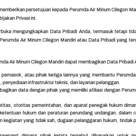
a memberikan persetujuan kepada Perumda Air Minum Cilegon M
jakan Privasi ini.
rbuka mengungkapkan Data Pribadi Anda, termasuk tetapi tid
h Perumda Air Minum Cilegon Mandiri atau Data Pribadi yang te
mda Air Minum Cilegon Mandiri dapat membagikan Data Pribadi
r, pemasok, atau pihak ketiga lainnya yang membantu Perumd
penyediaan infrastruktur teknis, dan layanan pelanggan.
gikan data dengan pihak yang memiliki afiliasi dengan Perumd
 entitas, otoritas pemerintahan, dan aparat penegak hukum dim
 ketentuan hukum dan peraturan perundang undangan, dalam 
kegiatan yang tidak sah, dugaan pelanggaran hukum, tindak p
rwenang dimana pihak ketiga tersebut diharuskan untuk m