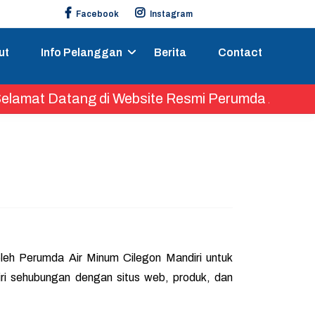
Facebook
Instagram
ut
Info Pelanggan
Berita
Contact
 Datang di Website Resmi Perumda Air Minum Cileg
oleh Perumda Air Minum Cilegon Mandiri untuk
iri sehubungan dengan situs web, produk, dan