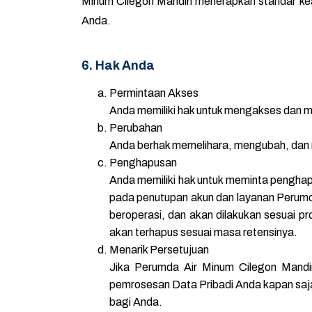
Minum Cilegon Mandiri menerapkan standar ke
Anda.
6. Hak Anda
Permintaan Akses
Anda memiliki hak untuk mengakses dan m
Perubahan
Anda berhak memelihara, mengubah, dan me
Penghapusan
Anda memiliki hak untuk meminta pengha
pada penutupan akun dan layanan Perumd
beroperasi, dan akan dilakukan sesuai pr
akan terhapus sesuai masa retensinya.
Menarik Persetujuan
Jika Perumda Air Minum Cilegon Mandi
pemrosesan Data Pribadi Anda kapan saj
bagi Anda.