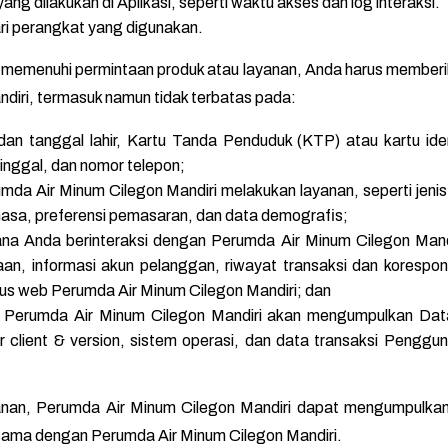
 yang dilakukan di Aplikasi, seperti waktu akses dan log interaksi.
ari perangkat yang digunakan.
memenuhi permintaan produk atau layanan, Anda harus memberikan
diri, termasuk namun tidak terbatas pada:
dan tanggal lahir, Kartu Tanda Penduduk (KTP) atau kartu iden
inggal, dan nomor telepon;
a Air Minum Cilegon Mandiri melakukan layanan, seperti jenis
hasa, preferensi pemasaran, dan data demografis;
mana Anda berinteraksi dengan Perumda Air Minum Cilegon Man
aan, informasi akun pelanggan, riwayat transaksi dan korespo
us web Perumda Air Minum Cilegon Mandiri; dan
Perumda Air Minum Cilegon Mandiri akan mengumpulkan Data 
ser client & version, sistem operasi, dan data transaksi Peng
nan, Perumda Air Minum Cilegon Mandiri dapat mengumpulka
a sama dengan Perumda Air Minum Cilegon Mandiri.